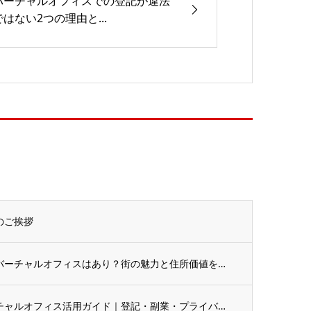
バーチャルオフィスでの登記が違法
ではない2つの理由と...
てのご挨拶
7月のオススメコラムは「三軒茶屋のバーチャルオフィスはあり？街の魅力と住所価値を解説」
6月のオススメコラムは「府中のバーチャルオフィス活用ガイド｜登記・副業・プライバシー保...